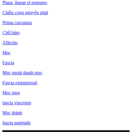
Plana, lineae et regiones
Chiều cong nguyên phát
Prima curvatura
Chỗ bám
Affectio
Mạc
Fascia
Mạc ngoài thanh mạc
Fascia extraserosal
Mạc tạng
fascia viscerum
Mạc thành
fascia parietalis