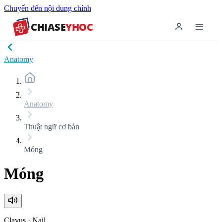
Chuyển đến nội dung chính
CHIASE
YHOC
Anatomy
Anatomy
Thuật ngữ cơ bản
Móng
Móng
Clavus
·
Nail