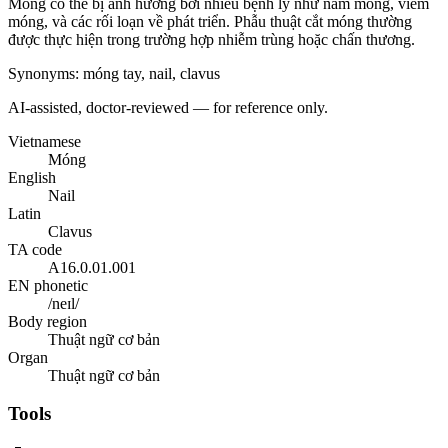
Móng có thể bị ảnh hưởng bởi nhiều bệnh lý như nấm móng, viêm
móng, và các rối loạn về phát triển. Phẫu thuật cắt móng thường
được thực hiện trong trường hợp nhiễm trùng hoặc chấn thương.
Synonyms
:
móng tay, nail, clavus
AI-assisted, doctor-reviewed — for reference only.
Vietnamese
Móng
English
Nail
Latin
Clavus
TA code
A16.0.01.001
EN phonetic
/neɪl/
Body region
Thuật ngữ cơ bản
Organ
Thuật ngữ cơ bản
Tools