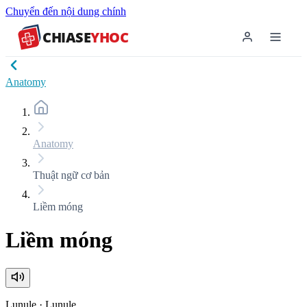
Chuyển đến nội dung chính
CHIASE
YHOC
Anatomy
Anatomy
Thuật ngữ cơ bản
Liềm móng
Liềm móng
Lunule
·
Lunule