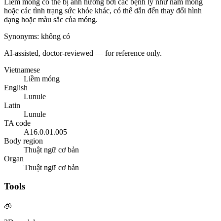
Liềm móng có thể bị ảnh hưởng bởi các bệnh lý như nấm móng
hoặc các tình trạng sức khỏe khác, có thể dẫn đến thay đổi hình
dạng hoặc màu sắc của móng.
Synonyms
:
không có
AI-assisted, doctor-reviewed — for reference only.
Vietnamese
Liềm móng
English
Lunule
Latin
Lunule
TA code
A16.0.01.005
Body region
Thuật ngữ cơ bản
Organ
Thuật ngữ cơ bản
Tools
🧊