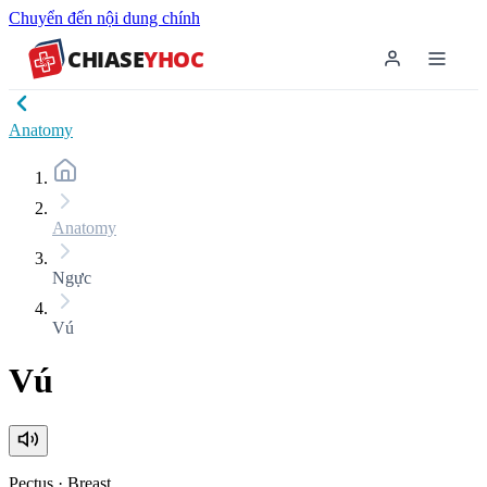
Chuyển đến nội dung chính
CHIASE
YHOC
Anatomy
Anatomy
Ngực
Vú
Vú
Pectus
·
Breast