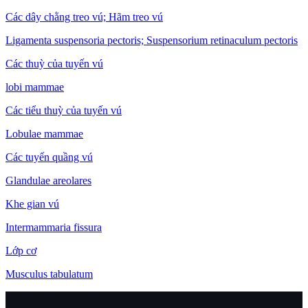
Các dây chằng treo vú; Hãm treo vú
Ligamenta suspensoria pectoris; Suspensorium retinaculum pectoris
Các thuỳ của tuyến vú
lobi mammae
Các tiểu thuỳ của tuyến vú
Lobulae mammae
Các tuyến quầng vú
Glandulae areolares
Khe gian vú
Intermammaria fissura
Lớp cơ
Musculus tabulatum