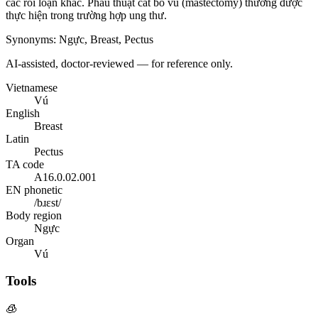
các rối loạn khác. Phẫu thuật cắt bỏ vú (mastectomy) thường được
thực hiện trong trường hợp ung thư.
Synonyms
:
Ngực, Breast, Pectus
AI-assisted, doctor-reviewed — for reference only.
Vietnamese
Vú
English
Breast
Latin
Pectus
TA code
A16.0.02.001
EN phonetic
/bɹɛst/
Body region
Ngực
Organ
Vú
Tools
🧊