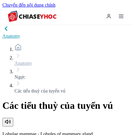
Chuyển đến nội dung chính
CHIASE
YHOC
Anatomy
Anatomy
Ngực
Các tiểu thuỳ của tuyến vú
Các tiểu thuỳ của tuyến vú
Lobulae mammae
·
Lobules of mammary gland