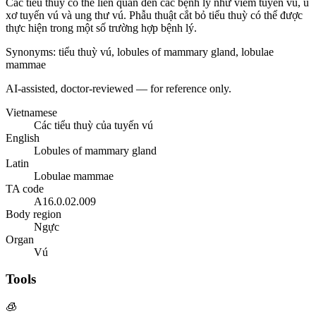
Các tiểu thuỳ có thể liên quan đến các bệnh lý như viêm tuyến vú, u
xơ tuyến vú và ung thư vú. Phẫu thuật cắt bỏ tiểu thuỳ có thể được
thực hiện trong một số trường hợp bệnh lý.
Synonyms
:
tiểu thuỳ vú, lobules of mammary gland, lobulae
mammae
AI-assisted, doctor-reviewed — for reference only.
Vietnamese
Các tiểu thuỳ của tuyến vú
English
Lobules of mammary gland
Latin
Lobulae mammae
TA code
A16.0.02.009
Body region
Ngực
Organ
Vú
Tools
🧊