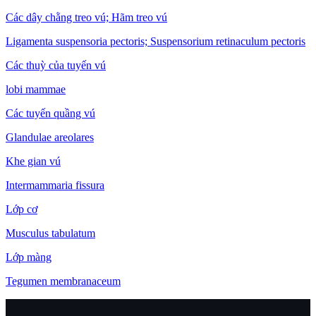
Các dây chằng treo vú; Hãm treo vú
Ligamenta suspensoria pectoris; Suspensorium retinaculum pectoris
Các thuỳ của tuyến vú
lobi mammae
Các tuyến quầng vú
Glandulae areolares
Khe gian vú
Intermammaria fissura
Lớp cơ
Musculus tabulatum
Lớp màng
Tegumen membranaceum