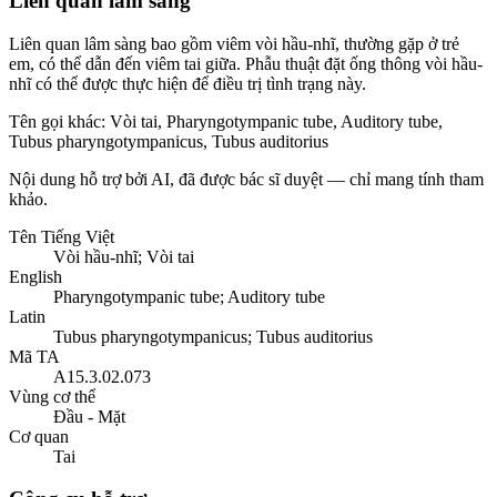
Liên quan lâm sàng
Liên quan lâm sàng bao gồm viêm vòi hầu-nhĩ, thường gặp ở trẻ
em, có thể dẫn đến viêm tai giữa. Phẫu thuật đặt ống thông vòi hầu-
nhĩ có thể được thực hiện để điều trị tình trạng này.
Tên gọi khác
:
Vòi tai, Pharyngotympanic tube, Auditory tube,
Tubus pharyngotympanicus, Tubus auditorius
Nội dung hỗ trợ bởi AI, đã được bác sĩ duyệt — chỉ mang tính tham
khảo.
Tên Tiếng Việt
Vòi hầu-nhĩ; Vòi tai
English
Pharyngotympanic tube; Auditory tube
Latin
Tubus pharyngotympanicus; Tubus auditorius
Mã TA
A15.3.02.073
Vùng cơ thể
Đầu - Mặt
Cơ quan
Tai