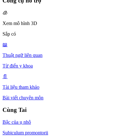
Công cụ hỗ trợ
🧊
Xem mô hình 3D
Sắp có
📖
Thuật ngữ liên quan
Từ điển y khoa
📄
Tài liệu tham khảo
Bài viết chuyên môn
Cùng Tai
Bậc của ụ nhô
Subiculum promontorii