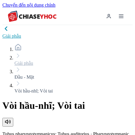
Chuyển đến nội dung chính
CHIASE
YHOC
Giải phẫu
Giải phẫu
Đầu - Mặt
Vòi hầu-nhĩ; Vòi tai
Vòi hầu-nhĩ; Vòi tai
Tubus pharyngotympanicus; Tubus auditorius
·
Pharyngotympanic