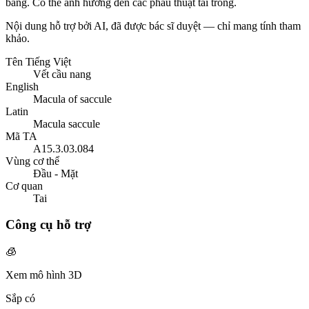
bằng. Có thể ảnh hưởng đến các phẫu thuật tai trong.
Nội dung hỗ trợ bởi AI, đã được bác sĩ duyệt — chỉ mang tính tham
khảo.
Tên Tiếng Việt
Vết cầu nang
English
Macula of saccule
Latin
Macula saccule
Mã TA
A15.3.03.084
Vùng cơ thể
Đầu - Mặt
Cơ quan
Tai
Công cụ hỗ trợ
🧊
Xem mô hình 3D
Sắp có