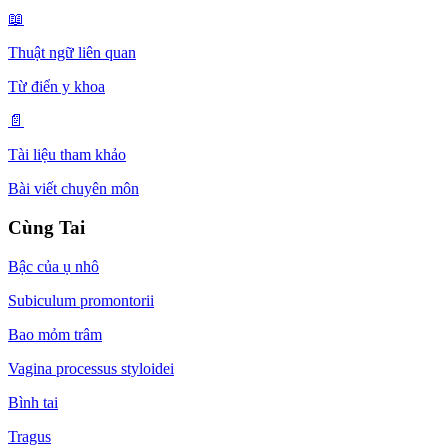
📖
Thuật ngữ liên quan
Từ điển y khoa
📄
Tài liệu tham khảo
Bài viết chuyên môn
Cùng Tai
Bậc của ụ nhô
Subiculum promontorii
Bao mỏm trâm
Vagina processus styloidei
Bình tai
Tragus