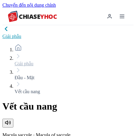
Chuyển đến nội dung chính
CHIASE
YHOC
Giải phẫu
Giải phẫu
Đầu - Mặt
Vết cầu nang
Vết cầu nang
Macula saccule
·
Macula of saccule