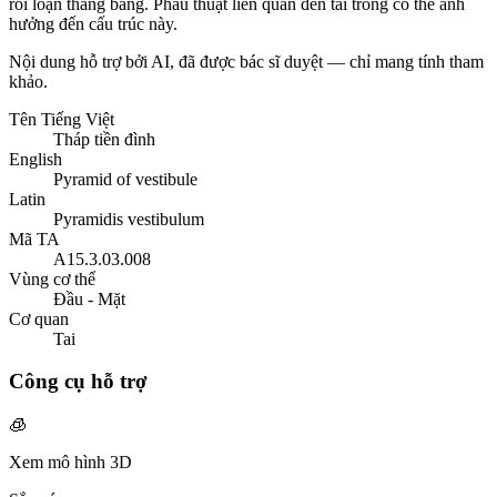
rối loạn thăng bằng. Phẫu thuật liên quan đến tai trong có thể ảnh
hưởng đến cấu trúc này.
Nội dung hỗ trợ bởi AI, đã được bác sĩ duyệt — chỉ mang tính tham
khảo.
Tên Tiếng Việt
Tháp tiền đình
English
Pyramid of vestibule
Latin
Pyramidis vestibulum
Mã TA
A15.3.03.008
Vùng cơ thể
Đầu - Mặt
Cơ quan
Tai
Công cụ hỗ trợ
🧊
Xem mô hình 3D