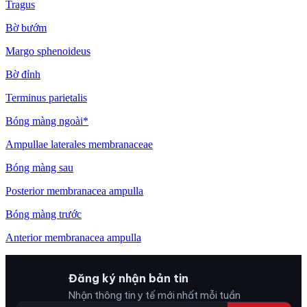
Tragus
Bờ bướm
Margo sphenoideus
Bờ đỉnh
Terminus parietalis
Bóng màng ngoài*
Ampullae laterales membranaceae
Bóng màng sau
Posterior membranacea ampulla
Bóng màng trước
Anterior membranacea ampulla
Đăng ký nhận bản tin
Nhận thông tin y tế mới nhất mỗi tuần