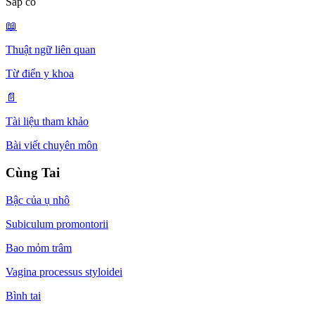
Sắp có
📖
Thuật ngữ liên quan
Từ điển y khoa
📄
Tài liệu tham khảo
Bài viết chuyên môn
Cùng Tai
Bậc của ụ nhô
Subiculum promontorii
Bao mỏm trâm
Vagina processus styloidei
Bình tai