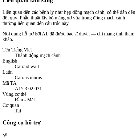
Liên quan lâm sàng
Liên quan đến các bệnh lý như hẹp động mạch cảnh, có thể dẫn đến
đột quỵ. Phẫu thuật lấy bỏ mảng xơ vữa trong động mạch cảnh
thường liên quan đến cấu trúc này.
Nội dung hỗ trợ bởi AI, đã được bác sĩ duyệt — chỉ mang tính tham
khảo.
Tên Tiếng Việt
Thành động mạch cảnh
English
Carotid wall
Latin
Carotis murus
Mã TA
A15.3.02.031
Vùng cơ thể
Đầu - Mặt
Cơ quan
Tai
Công cụ hỗ trợ
🧊