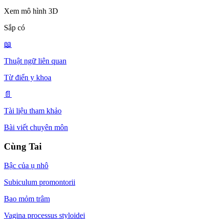
Xem mô hình 3D
Sắp có
📖
Thuật ngữ liên quan
Từ điển y khoa
📄
Tài liệu tham khảo
Bài viết chuyên môn
Cùng Tai
Bậc của ụ nhô
Subiculum promontorii
Bao mỏm trâm
Vagina processus styloidei