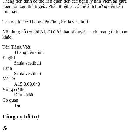
Thang tiền đình có thể liên quan đến các bệnh lý như viêm tai giữa
hoặc rối loạn thính giác. Phẫu thuật tai có thể ảnh hưởng đến cấu
trúc này.
Tên gọi khác
:
Thang tiền đình, Scala vestibuli
Nội dung hỗ trợ bởi AI, đã được bác sĩ duyệt — chỉ mang tính tham
khảo.
Tên Tiếng Việt
Thang tiền đình
English
Scala vestibuli
Latin
Scala vestibuli
Mã TA
A15.3.03.043
Vùng cơ thể
Đầu - Mặt
Cơ quan
Tai
Công cụ hỗ trợ
🧊