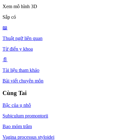
Xem mô hình 3D
Sắp có
📖
Thuật ngữ liên quan
Từ điển y khoa
📄
Tài liệu tham khảo
Bài viết chuyên môn
Cùng Tai
Bậc của ụ nhô
Subiculum promontorii
Bao mỏm trâm
Vagina processus styloidei