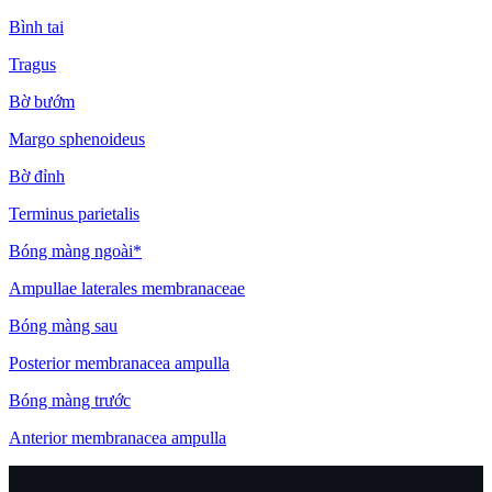
Bình tai
Tragus
Bờ bướm
Margo sphenoideus
Bờ đỉnh
Terminus parietalis
Bóng màng ngoài*
Ampullae laterales membranaceae
Bóng màng sau
Posterior membranacea ampulla
Bóng màng trước
Anterior membranacea ampulla