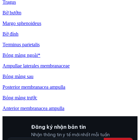
Tragus
Bờ bướm
Margo sphenoideus
Bờ đỉnh
Terminus parietalis
Bóng màng ngoài*
Ampullae laterales membranaceae
Bóng màng sau
Posterior membranacea ampulla
Bóng màng trước
Anterior membranacea ampulla
Đăng ký nhận bản tin
Nhận thông tin y tế mới nhất mỗi tuần