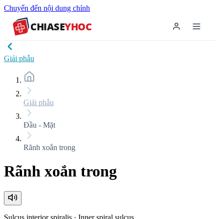
Chuyển đến nội dung chính
CHIASE
YHOC
Giải phẫu
Giải phẫu
Đầu - Mặt
Rãnh xoắn trong
Rãnh xoắn trong
Sulcus interior spiralis
·
Inner spiral sulcus