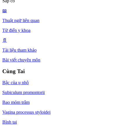
Sắp có
📖
Thuật ngữ liên quan
Từ điển y khoa
📄
Tài liệu tham khảo
Bài viết chuyên môn
Cùng Tai
Bậc của ụ nhô
Subiculum promontorii
Bao mỏm trâm
Vagina processus styloidei
Bình tai