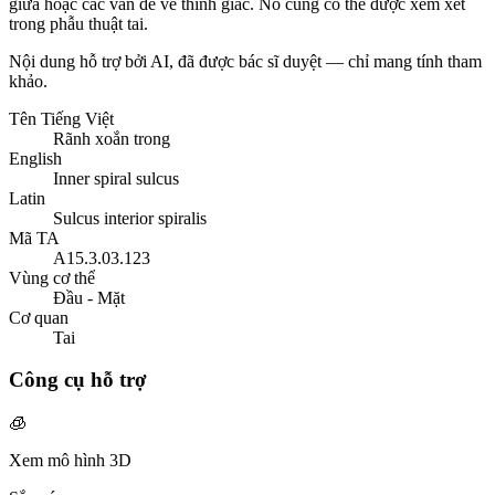
giữa hoặc các vấn đề về thính giác. Nó cũng có thể được xem xét
trong phẫu thuật tai.
Nội dung hỗ trợ bởi AI, đã được bác sĩ duyệt — chỉ mang tính tham
khảo.
Tên Tiếng Việt
Rãnh xoắn trong
English
Inner spiral sulcus
Latin
Sulcus interior spiralis
Mã TA
A15.3.03.123
Vùng cơ thể
Đầu - Mặt
Cơ quan
Tai
Công cụ hỗ trợ
🧊
Xem mô hình 3D