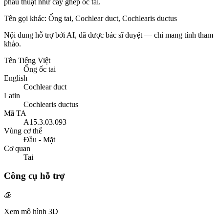
phẫu thuật như cấy ghép ốc tai.
Tên gọi khác
:
Ống tai, Cochlear duct, Cochlearis ductus
Nội dung hỗ trợ bởi AI, đã được bác sĩ duyệt — chỉ mang tính tham
khảo.
Tên Tiếng Việt
Ống ốc tai
English
Cochlear duct
Latin
Cochlearis ductus
Mã TA
A15.3.03.093
Vùng cơ thể
Đầu - Mặt
Cơ quan
Tai
Công cụ hỗ trợ
🧊
Xem mô hình 3D