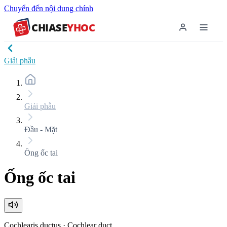
Chuyển đến nội dung chính
CHIASE
YHOC
Giải phẫu
Giải phẫu
Đầu - Mặt
Ống ốc tai
Ống ốc tai
Cochlearis ductus
·
Cochlear duct