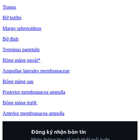
Tragus
Bờ bướm
Margo sphenoideus
Bờ đỉnh
Terminus parietalis
Bóng màng ngoài*
Ampullae laterales membranaceae
Bóng màng sau
Posterior membranacea ampulla
Bóng màng trước
Anterior membranacea ampulla
Đăng ký nhận bản tin
Nhận thông tin y tế mới nhất mỗi tuần