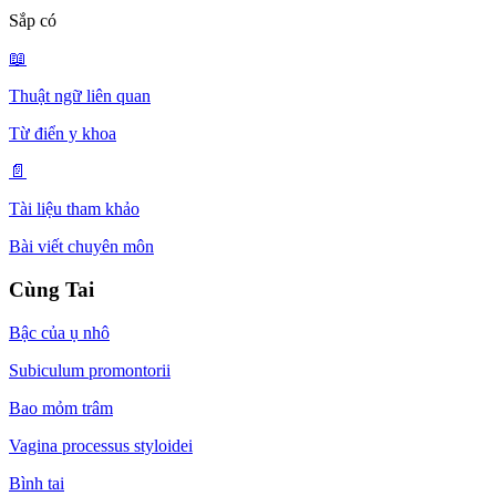
Sắp có
📖
Thuật ngữ liên quan
Từ điển y khoa
📄
Tài liệu tham khảo
Bài viết chuyên môn
Cùng Tai
Bậc của ụ nhô
Subiculum promontorii
Bao mỏm trâm
Vagina processus styloidei
Bình tai