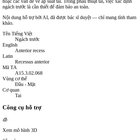
hoặc các vấn đề về áp suất tai. Trong phẫu thuật tai, việc xác định
ngách trước là cần thiết để đảm bảo an toàn.
Nội dung hỗ trợ bởi AI, đã được bác sĩ duyệt — chỉ mang tính tham
khảo.
Tên Tiếng Việt
Ngách trước
English
Anterior recess
Latin
Recessus anterior
Mã TA
A15.3.02.068
Vùng cơ thể
Đầu - Mặt
Cơ quan
Tai
Công cụ hỗ trợ
🧊
Xem mô hình 3D