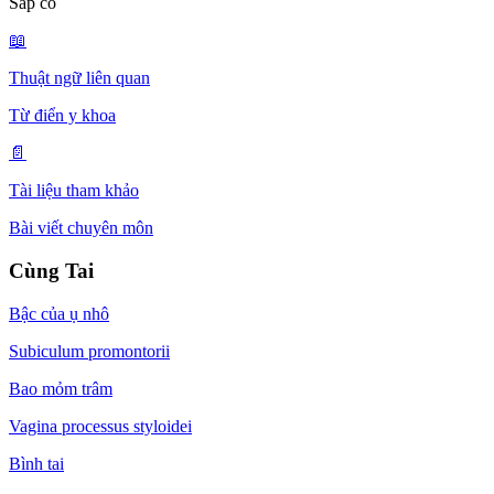
Sắp có
📖
Thuật ngữ liên quan
Từ điển y khoa
📄
Tài liệu tham khảo
Bài viết chuyên môn
Cùng Tai
Bậc của ụ nhô
Subiculum promontorii
Bao mỏm trâm
Vagina processus styloidei
Bình tai