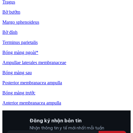
Tragus
Bờ bướm
Margo sphenoideus
Bờ đỉnh
Terminus parietalis
Bóng màng ngoài*
Ampullae laterales membranaceae
Bóng màng sau
Posterior membranacea ampulla
Bóng màng trước
Anterior membranacea ampulla
Đăng ký nhận bản tin
Nhận thông tin y tế mới nhất mỗi tuần