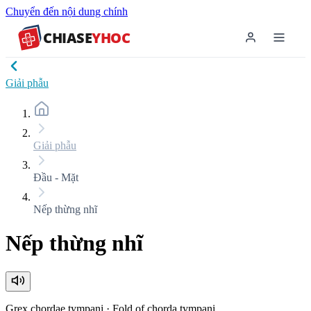
Chuyển đến nội dung chính
CHIASE
YHOC
Giải phẫu
Giải phẫu
Đầu - Mặt
Nếp thừng nhĩ
Nếp thừng nhĩ
Grex chordae tympani
·
Fold of chorda tympani