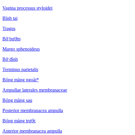
Vagina processus styloidei
Bình tai
Tragus
Bờ bướm
Margo sphenoideus
Bờ đỉnh
Terminus parietalis
Bóng màng ngoài*
Ampullae laterales membranaceae
Bóng màng sau
Posterior membranacea ampulla
Bóng màng trước
Anterior membranacea ampulla