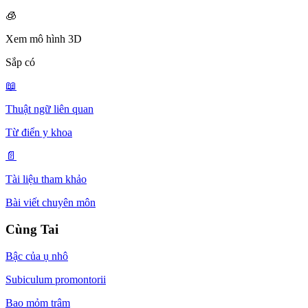
🧊
Xem mô hình 3D
Sắp có
📖
Thuật ngữ liên quan
Từ điển y khoa
📄
Tài liệu tham khảo
Bài viết chuyên môn
Cùng Tai
Bậc của ụ nhô
Subiculum promontorii
Bao mỏm trâm