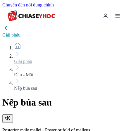
Chuyển đến nội dung chính
CHIASE
YHOC
Giải phẫu
Giải phẫu
Đầu - Mặt
Nếp búa sau
Nếp búa sau
Posterior ovile mallei
·
Posterior fold of malleus