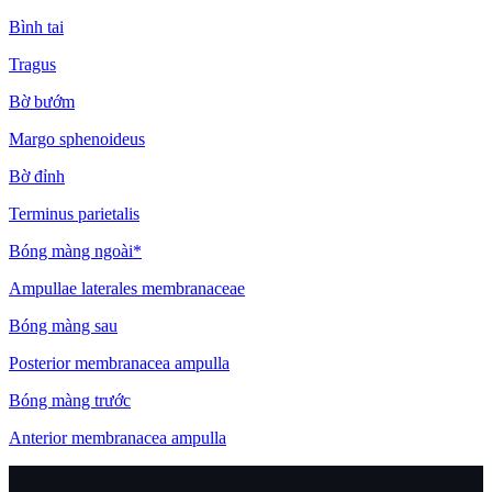
Bình tai
Tragus
Bờ bướm
Margo sphenoideus
Bờ đỉnh
Terminus parietalis
Bóng màng ngoài*
Ampullae laterales membranaceae
Bóng màng sau
Posterior membranacea ampulla
Bóng màng trước
Anterior membranacea ampulla