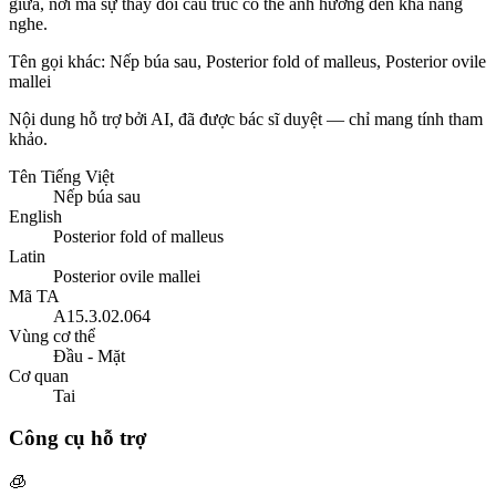
giữa, nơi mà sự thay đổi cấu trúc có thể ảnh hưởng đến khả năng
nghe.
Tên gọi khác
:
Nếp búa sau, Posterior fold of malleus, Posterior ovile
mallei
Nội dung hỗ trợ bởi AI, đã được bác sĩ duyệt — chỉ mang tính tham
khảo.
Tên Tiếng Việt
Nếp búa sau
English
Posterior fold of malleus
Latin
Posterior ovile mallei
Mã TA
A15.3.02.064
Vùng cơ thể
Đầu - Mặt
Cơ quan
Tai
Công cụ hỗ trợ
🧊