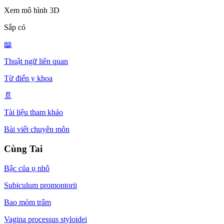
Xem mô hình 3D
Sắp có
📖
Thuật ngữ liên quan
Từ điển y khoa
📄
Tài liệu tham khảo
Bài viết chuyên môn
Cùng Tai
Bậc của ụ nhô
Subiculum promontorii
Bao mỏm trâm
Vagina processus styloidei