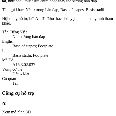
tai, như phẫu thuật sửa chữa hoặc thay thế xương bàn đạp.
Tên gọi khác
:
Nền xương bàn đạp, Base of stapes, Basis stadii
Nội dung hỗ trợ bởi AI, đã được bác sĩ duyệt — chỉ mang tính tham
khảo.
Tên Tiếng Việt
Nền xương bàn đạp
English
Base of stapes; Footplate
Latin
Basis stadii; Footplate
Mã TA
A15.3.02.037
Vùng cơ thể
Đầu - Mặt
Cơ quan
Tai
Công cụ hỗ trợ
🧊
Xem mô hình 3D