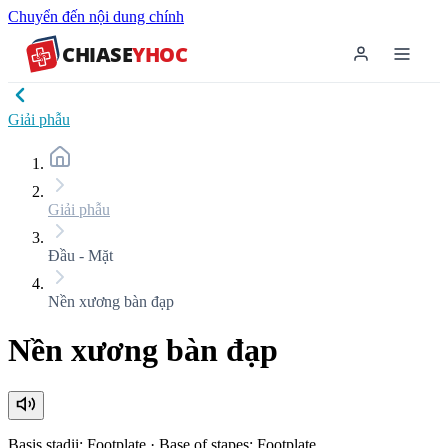
Chuyển đến nội dung chính
CHIASE
YHOC
Giải phẫu
Giải phẫu
Đầu - Mặt
Nền xương bàn đạp
Nền xương bàn đạp
Basis stadii; Footplate
·
Base of stapes; Footplate