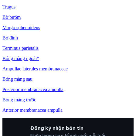
Tragus
Bờ bướm
Margo sphenoideus
Bờ đỉnh
Terminus parietalis
Bóng màng ngoài*
Ampullae laterales membranaceae
Bóng màng sau
Posterior membranacea ampulla
Bóng màng trước
Anterior membranacea ampulla
Đăng ký nhận bản tin
Nhận thông tin y tế mới nhất mỗi tuần