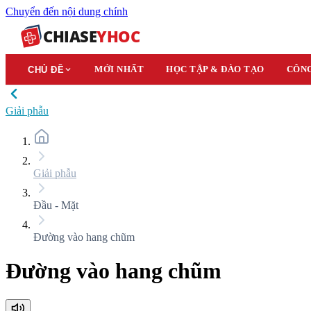
Chuyển đến nội dung chính
CHIASE
YHOC
MỚI NHẤT
HỌC TẬP & ĐÀO TẠO
CÔNG
CHỦ ĐỀ
Giải phẫu
Giải phẫu
Đầu - Mặt
Đường vào hang chũm
Đường vào hang chũm