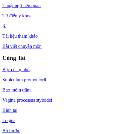
Thuật ngữ liên quan
Từ điển y khoa
📄
Tài liệu tham khảo
Bài viết chuyên môn
Cùng Tai
Bậc của ụ nhô
Subiculum promontorii
Bao mỏm trâm
Vagina processus styloidei
Bình tai
Tragus
Bờ bướm