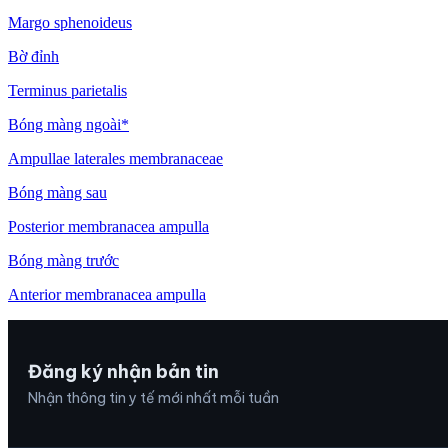
Margo sphenoideus
Bờ đỉnh
Terminus parietalis
Bóng màng ngoài*
Ampullae laterales membranaceae
Bóng màng sau
Posterior membranacea ampulla
Bóng màng trước
Anterior membranacea ampulla
Đăng ký nhận bản tin
Nhận thông tin y tế mới nhất mỗi tuần