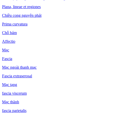
Plana, lineae et regiones
Chiều cong nguyên phát
Prima curvatura
Chỗ bám
Affectio
Mạc
Fascia
Mạc ngoài thanh mạc
Fascia extraserosal
Mạc tạng
fascia viscerum
Mạc thành
fascia parietalis