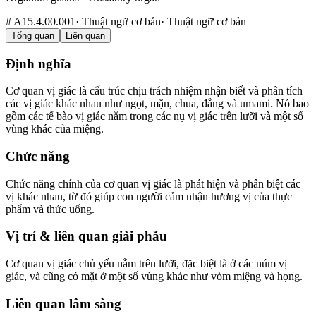
#
A15.4.00.001
·
Thuật ngữ cơ bản
·
Thuật ngữ cơ bản
Tổng quan
Liên quan
Định nghĩa
Cơ quan vị giác là cấu trúc chịu trách nhiệm nhận biết và phân tích
các vị giác khác nhau như ngọt, mặn, chua, đắng và umami. Nó bao
gồm các tế bào vị giác nằm trong các nụ vị giác trên lưỡi và một số
vùng khác của miệng.
Chức năng
Chức năng chính của cơ quan vị giác là phát hiện và phân biệt các
vị khác nhau, từ đó giúp con người cảm nhận hương vị của thực
phẩm và thức uống.
Vị trí & liên quan giải phẫu
Cơ quan vị giác chủ yếu nằm trên lưỡi, đặc biệt là ở các núm vị
giác, và cũng có mặt ở một số vùng khác như vòm miệng và họng.
Liên quan lâm sàng