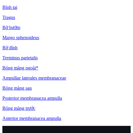
Bình tai
Tragus
Bờ bướm
Margo sphenoideus
Bờ đỉnh
Terminus parietalis
Bóng màng ngoài*
Ampullae laterales membranaceae
Bóng màng sau
Posterior membranacea ampulla
Bóng màng trước
Anterior membranacea ampulla