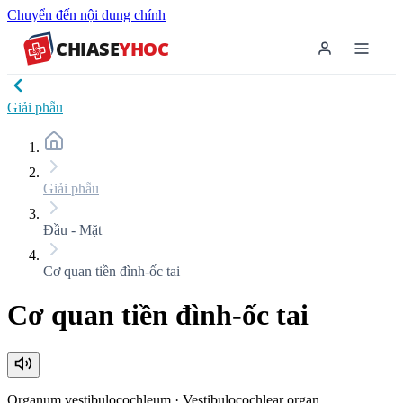
Chuyển đến nội dung chính
CHIASE
YHOC
Giải phẫu
Giải phẫu
Đầu - Mặt
Cơ quan tiền đình-ốc tai
Cơ quan tiền đình-ốc tai
Organum vestibulocochleum
·
Vestibulocochlear organ