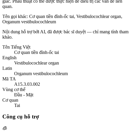
giác. Phẫu thuật có thể được thực hiện để điều trị các vấn đề liên
quan.
Tên gọi khác
:
Cơ quan tiền đình-ốc tai, Vestibulocochlear organ,
Organum vestibulocochleum
Nội dung hỗ trợ bởi AI, đã được bác sĩ duyệt — chỉ mang tính tham
khảo.
Tên Tiếng Việt
Cơ quan tiền đình-ốc tai
English
Vestibulocochlear organ
Latin
Organum vestibulocochleum
Mã TA
A15.3.03.002
Vùng cơ thể
Đầu - Mặt
Cơ quan
Tai
Công cụ hỗ trợ
🧊