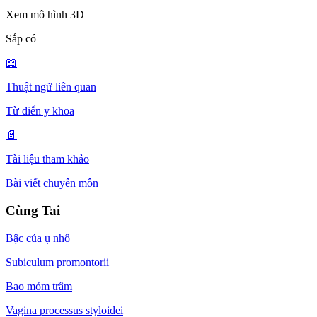
Xem mô hình 3D
Sắp có
📖
Thuật ngữ liên quan
Từ điển y khoa
📄
Tài liệu tham khảo
Bài viết chuyên môn
Cùng Tai
Bậc của ụ nhô
Subiculum promontorii
Bao mỏm trâm
Vagina processus styloidei