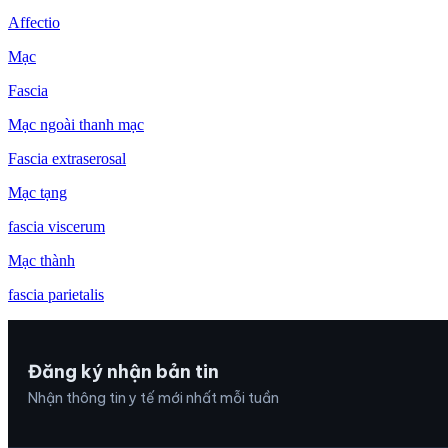
Affectio
Mạc
Fascia
Mạc ngoài thanh mạc
Fascia extraserosal
Mạc tạng
fascia viscerum
Mạc thành
fascia parietalis
Đăng ký nhận bản tin
Nhận thông tin y tế mới nhất mỗi tuần