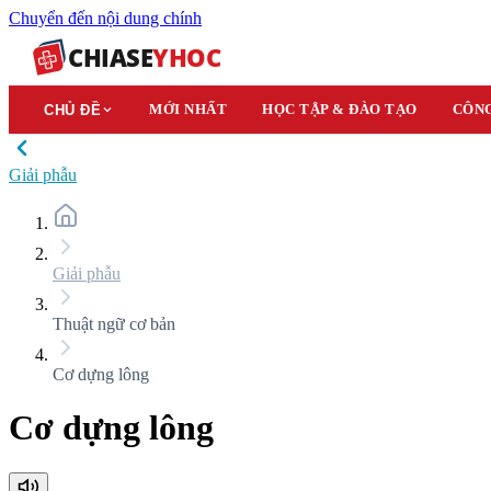
Chuyển đến nội dung chính
CHIASE
YHOC
MỚI NHẤT
HỌC TẬP & ĐÀO TẠO
CÔNG
CHỦ ĐỀ
Giải phẫu
Giải phẫu
Thuật ngữ cơ bản
Cơ dựng lông
Cơ dựng lông