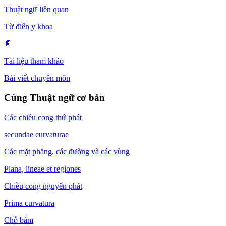
Thuật ngữ liên quan
Từ điển y khoa
📄
Tài liệu tham khảo
Bài viết chuyên môn
Cùng Thuật ngữ cơ bản
Các chiều cong thứ phát
secundae curvaturae
Các mặt phẳng, các đường và các vùng
Plana, lineae et regiones
Chiều cong nguyên phát
Prima curvatura
Chỗ bám