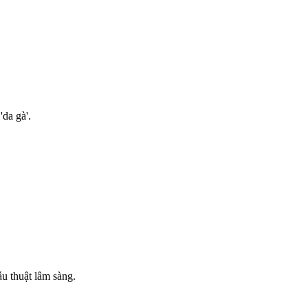
'da gà'.
ẫu thuật lâm sàng.