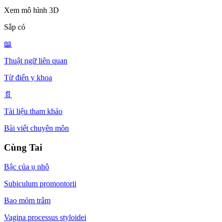
Xem mô hình 3D
Sắp có
📖
Thuật ngữ liên quan
Từ điển y khoa
📄
Tài liệu tham khảo
Bài viết chuyên môn
Cùng Tai
Bậc của ụ nhô
Subiculum promontorii
Bao mỏm trâm
Vagina processus styloidei