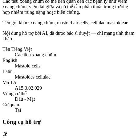
Các tiểu xoang chũm có thể liên quan đến các bệnh lý như viêm
xoang chũm, viêm tai giữa và có thể cần phẫu thuật trong trường
hợp nhiễm trùng nặng hoặc biến chứng.
Tên gọi khác
:
xoang chũm, mastoid air cells, cellulae mastoideae
Nội dung hỗ trợ bởi AI, đã được bác sĩ duyệt — chỉ mang tính tham
khảo.
Tên Tiếng Việt
Các tiểu xoang chũm
English
Mastoid cells
Latin
Mastoides cellulae
Mã TA
A15.3.02.029
Vùng cơ thể
Đầu - Mặt
Cơ quan
Tai
Công cụ hỗ trợ
🧊