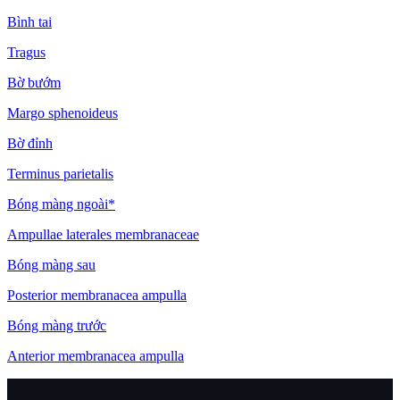
Bình tai
Tragus
Bờ bướm
Margo sphenoideus
Bờ đỉnh
Terminus parietalis
Bóng màng ngoài*
Ampullae laterales membranaceae
Bóng màng sau
Posterior membranacea ampulla
Bóng màng trước
Anterior membranacea ampulla