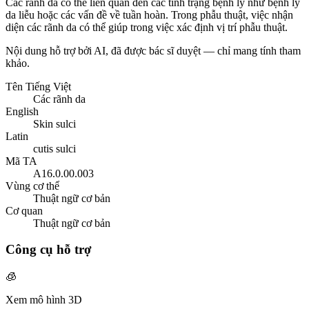
Các rãnh da có thể liên quan đến các tình trạng bệnh lý như bệnh lý
da liễu hoặc các vấn đề về tuần hoàn. Trong phẫu thuật, việc nhận
diện các rãnh da có thể giúp trong việc xác định vị trí phẫu thuật.
Nội dung hỗ trợ bởi AI, đã được bác sĩ duyệt — chỉ mang tính tham
khảo.
Tên Tiếng Việt
Các rãnh da
English
Skin sulci
Latin
cutis sulci
Mã TA
A16.0.00.003
Vùng cơ thể
Thuật ngữ cơ bản
Cơ quan
Thuật ngữ cơ bản
Công cụ hỗ trợ
🧊
Xem mô hình 3D