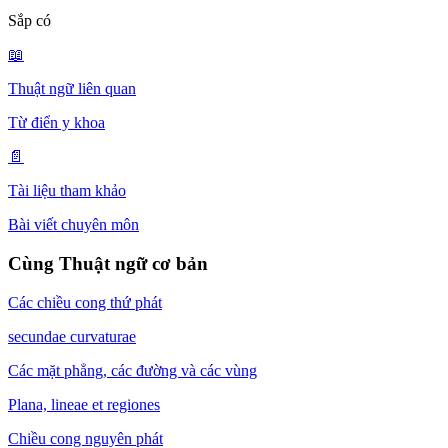
Sắp có
📖
Thuật ngữ liên quan
Từ điển y khoa
📄
Tài liệu tham khảo
Bài viết chuyên môn
Cùng Thuật ngữ cơ bản
Các chiều cong thứ phát
secundae curvaturae
Các mặt phẳng, các đường và các vùng
Plana, lineae et regiones
Chiều cong nguyên phát