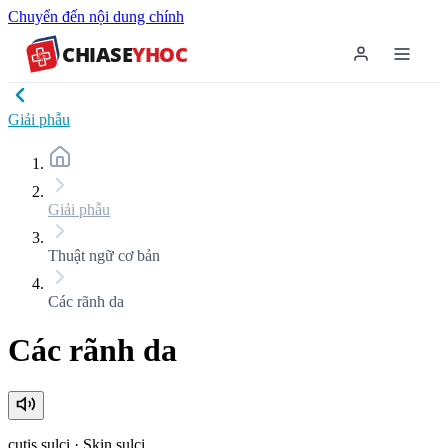
Chuyển đến nội dung chính
CHIASE
YHOC
Giải phẫu
Giải phẫu
Thuật ngữ cơ bản
Các rãnh da
Các rãnh da
cutis sulci
·
Skin sulci