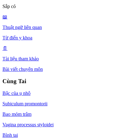
Sắp có
📖
Thuật ngữ liên quan
Từ điển y khoa
📄
Tài liệu tham khảo
Bài viết chuyên môn
Cùng Tai
Bậc của ụ nhô
Subiculum promontorii
Bao mỏm trâm
Vagina processus styloidei
Bình tai