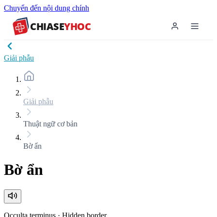
Chuyển đến nội dung chính
CHIASE
YHOC
Giải phẫu
Giải phẫu
Thuật ngữ cơ bản
Bờ ẩn
Bờ ẩn
Occulta terminus
·
Hidden border