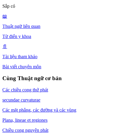
Sắp có
📖
Thuật ngữ liên quan
Từ điển y khoa
📄
Tài liệu tham khảo
Bài viết chuyên môn
Cùng Thuật ngữ cơ bản
Các chiều cong thứ phát
secundae curvaturae
Các mặt phẳng, các đường và các vùng
Plana, lineae et regiones
Chiều cong nguyên phát