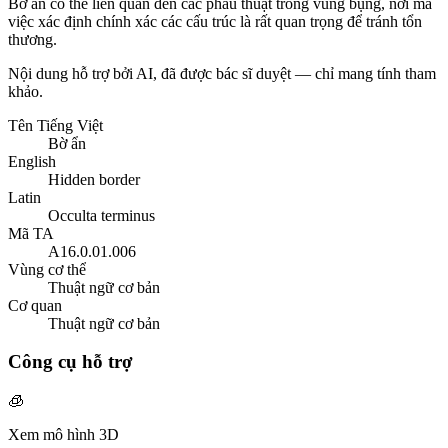
Bờ ẩn có thể liên quan đến các phẫu thuật trong vùng bụng, nơi mà
việc xác định chính xác các cấu trúc là rất quan trọng để tránh tổn
thương.
Nội dung hỗ trợ bởi AI, đã được bác sĩ duyệt — chỉ mang tính tham
khảo.
Tên Tiếng Việt
Bờ ẩn
English
Hidden border
Latin
Occulta terminus
Mã TA
A16.0.01.006
Vùng cơ thể
Thuật ngữ cơ bản
Cơ quan
Thuật ngữ cơ bản
Công cụ hỗ trợ
🧊
Xem mô hình 3D