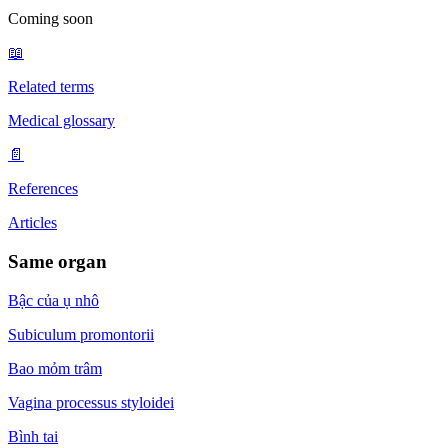
Coming soon
📖
Related terms
Medical glossary
📄
References
Articles
Same organ
Bậc của ụ nhô
Subiculum promontorii
Bao mỏm trâm
Vagina processus styloidei
Bình tai