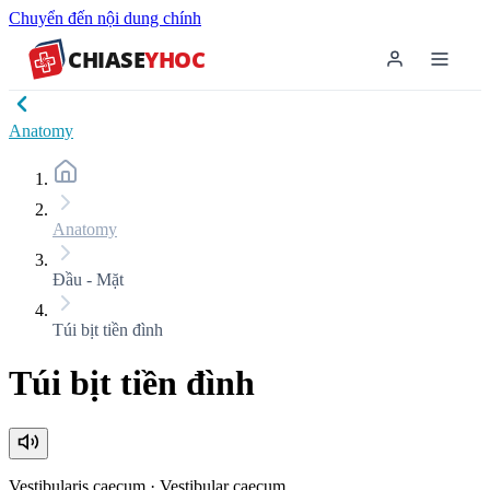
Chuyển đến nội dung chính
CHIASE
YHOC
Anatomy
Anatomy
Đầu - Mặt
Túi bịt tiền đình
Túi bịt tiền đình
Vestibularis caecum
·
Vestibular caecum