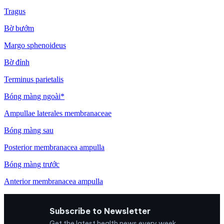
Tragus
Bờ bướm
Margo sphenoideus
Bờ đỉnh
Terminus parietalis
Bóng màng ngoài*
Ampullae laterales membranaceae
Bóng màng sau
Posterior membranacea ampulla
Bóng màng trước
Anterior membranacea ampulla
Subscribe to Newsletter
Get the latest health news every week