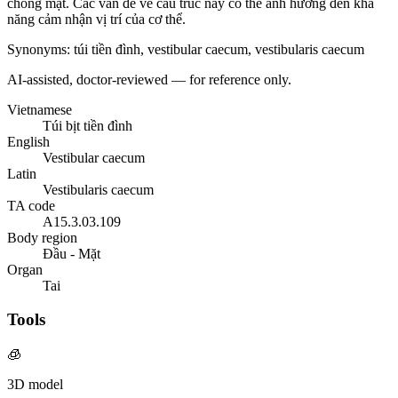
chóng mặt. Các vấn đề về cấu trúc này có thể ảnh hưởng đến khả
năng cảm nhận vị trí của cơ thể.
Synonyms
:
túi tiền đình, vestibular caecum, vestibularis caecum
AI-assisted, doctor-reviewed — for reference only.
Vietnamese
Túi bịt tiền đình
English
Vestibular caecum
Latin
Vestibularis caecum
TA code
A15.3.03.109
Body region
Đầu - Mặt
Organ
Tai
Tools
🧊
3D model