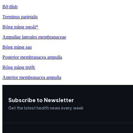
Bờ đỉnh
Terminus parietalis
Bóng màng ngoài*
Ampullae laterales membranaceae
Bóng màng sau
Posterior membranacea ampulla
Bóng màng trước
Anterior membranacea ampulla
Subscribe to Newsletter
Get the latest health news every week