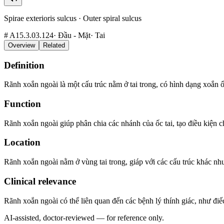
Spirae exterioris sulcus
·
Outer spiral sulcus
#
A15.3.03.124
·
Đầu - Mặt
·
Tai
Overview
Related
Definition
Rãnh xoắn ngoài là một cấu trúc nằm ở tai trong, có hình dạng xoắn ố
Function
Rãnh xoắn ngoài giúp phân chia các nhánh của ốc tai, tạo điều kiện ch
Location
Rãnh xoắn ngoài nằm ở vùng tai trong, giáp với các cấu trúc khác nh
Clinical relevance
Rãnh xoắn ngoài có thể liên quan đến các bệnh lý thính giác, như điếc
AI-assisted, doctor-reviewed — for reference only.