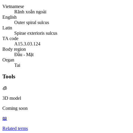
Vietnamese
Rãnh xoắn ngoài
English
Outer spiral sulcus
Latin
Spirae exterioris sulcus
TA code
A15.3.03.124
Body region
Đầu - Mặt
Organ
Tai
Tools
🧊
3D model
Coming soon
📖
Related terms