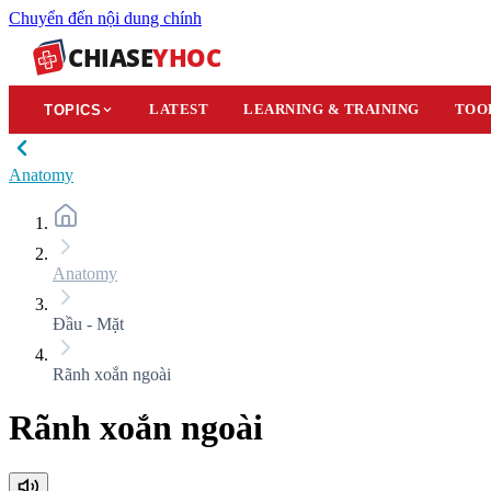
Chuyển đến nội dung chính
CHIASE
YHOC
LATEST
LEARNING & TRAINING
TOO
TOPICS
Anatomy
Anatomy
Đầu - Mặt
Rãnh xoắn ngoài
Rãnh xoắn ngoài