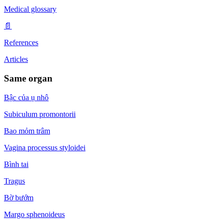
Medical glossary
📄
References
Articles
Same organ
Bậc của ụ nhô
Subiculum promontorii
Bao mỏm trâm
Vagina processus styloidei
Bình tai
Tragus
Bờ bướm
Margo sphenoideus