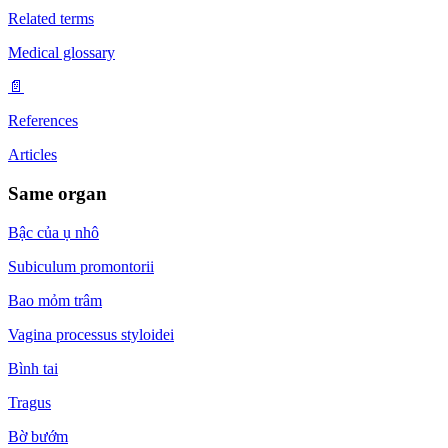
Related terms
Medical glossary
📄
References
Articles
Same organ
Bậc của ụ nhô
Subiculum promontorii
Bao mỏm trâm
Vagina processus styloidei
Bình tai
Tragus
Bờ bướm