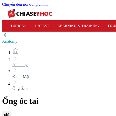
Chuyển đến nội dung chính
CHIASE
YHOC
LATEST
LEARNING & TRAINING
TOO
TOPICS
Anatomy
Anatomy
Đầu - Mặt
Ống ốc tai
Ống ốc tai