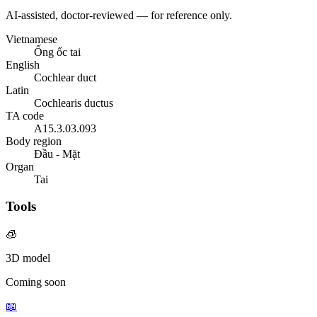
AI-assisted, doctor-reviewed — for reference only.
Vietnamese
Ống ốc tai
English
Cochlear duct
Latin
Cochlearis ductus
TA code
A15.3.03.093
Body region
Đầu - Mặt
Organ
Tai
Tools
🧊
3D model
Coming soon
📖