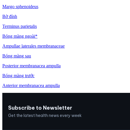
Margo sphenoideus
Bờ đỉnh
Terminus parietalis
Bóng màng ngoài*
Ampullae laterales membranaceae
Bóng màng sau
Posterior membranacea ampulla
Bóng màng trước
Anterior membranacea ampulla
Subscribe to Newsletter
Get the latest health news every week