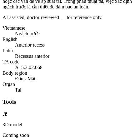
hoặc các vấn đề về áp suất tai. Trong phẫu thuật tai, việc xác định
ngách trước là cần thiết để đảm bảo an toàn.
AI-assisted, doctor-reviewed — for reference only.
Vietnamese
Ngách trước
English
Anterior recess
Latin
Recessus anterior
TA code
A15.3.02.068
Body region
Đầu - Mặt
Organ
Tai
Tools
🧊
3D model
Coming soon