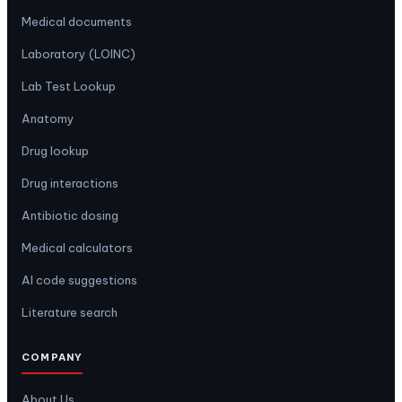
Medical documents
Laboratory (LOINC)
Lab Test Lookup
Anatomy
Drug lookup
Drug interactions
Antibiotic dosing
Medical calculators
AI code suggestions
Literature search
COMPANY
About Us
Email Support