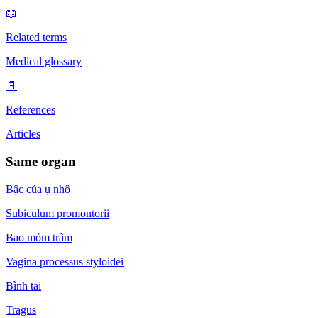
📖
Related terms
Medical glossary
📄
References
Articles
Same organ
Bậc của ụ nhô
Subiculum promontorii
Bao mỏm trâm
Vagina processus styloidei
Bình tai
Tragus