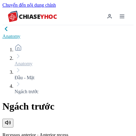
Chuyển đến nội dung chính
CHIASE
YHOC
Anatomy
Anatomy
Đầu - Mặt
Ngách trước
Ngách trước
Recessus anterior
·
Anterior recess