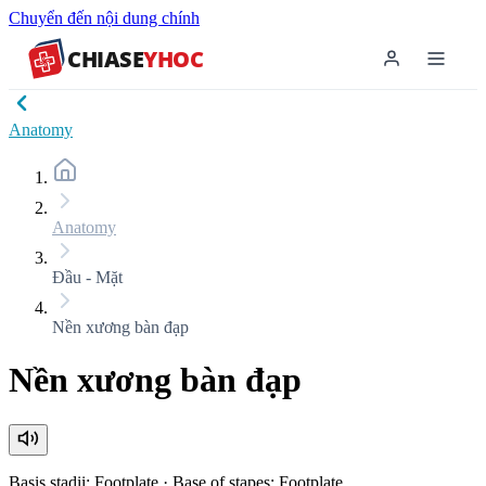
Chuyển đến nội dung chính
CHIASE
YHOC
Anatomy
Anatomy
Đầu - Mặt
Nền xương bàn đạp
Nền xương bàn đạp
Basis stadii; Footplate
·
Base of stapes; Footplate