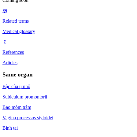
Coming soon
📖
Related terms
Medical glossary
📄
References
Articles
Same organ
Bậc của ụ nhô
Subiculum promontorii
Bao mỏm trâm
Vagina processus styloidei
Bình tai