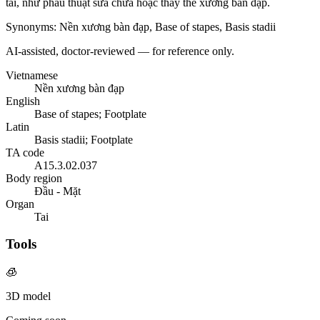
tai, như phẫu thuật sửa chữa hoặc thay thế xương bàn đạp.
Synonyms
:
Nền xương bàn đạp, Base of stapes, Basis stadii
AI-assisted, doctor-reviewed — for reference only.
Vietnamese
Nền xương bàn đạp
English
Base of stapes; Footplate
Latin
Basis stadii; Footplate
TA code
A15.3.02.037
Body region
Đầu - Mặt
Organ
Tai
Tools
🧊
3D model