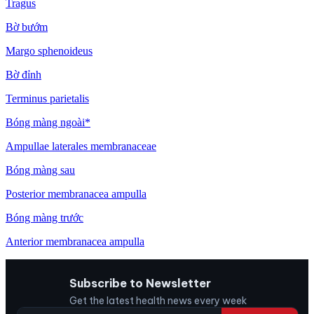
Tragus
Bờ bướm
Margo sphenoideus
Bờ đỉnh
Terminus parietalis
Bóng màng ngoài*
Ampullae laterales membranaceae
Bóng màng sau
Posterior membranacea ampulla
Bóng màng trước
Anterior membranacea ampulla
Subscribe to Newsletter
Get the latest health news every week