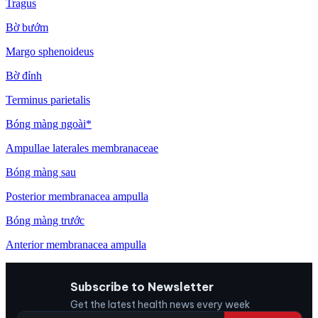
Tragus
Bờ bướm
Margo sphenoideus
Bờ đỉnh
Terminus parietalis
Bóng màng ngoài*
Ampullae laterales membranaceae
Bóng màng sau
Posterior membranacea ampulla
Bóng màng trước
Anterior membranacea ampulla
Subscribe to Newsletter
Get the latest health news every week