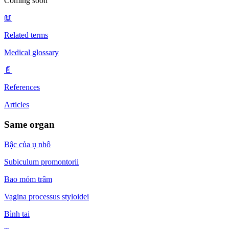
Coming soon
📖
Related terms
Medical glossary
📄
References
Articles
Same organ
Bậc của ụ nhô
Subiculum promontorii
Bao mỏm trâm
Vagina processus styloidei
Bình tai