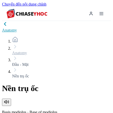
Chuyển đến nội dung chính
CHIASE
YHOC
Anatomy
Anatomy
Đầu - Mặt
Nền trụ ốc
Nền trụ ốc
Basis modiolus
·
Base of modiolus