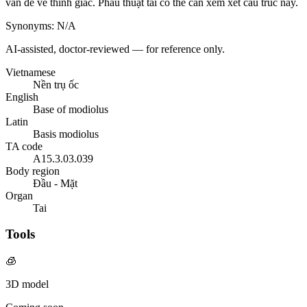
vấn đề về thính giác. Phẫu thuật tai có thể cần xem xét cấu trúc này.
Synonyms
:
N/A
AI-assisted, doctor-reviewed — for reference only.
Vietnamese
Nền trụ ốc
English
Base of modiolus
Latin
Basis modiolus
TA code
A15.3.03.039
Body region
Đầu - Mặt
Organ
Tai
Tools
🧊
3D model