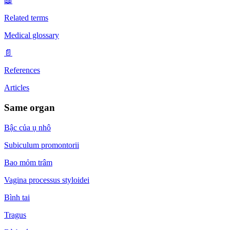
📖
Related terms
Medical glossary
📄
References
Articles
Same organ
Bậc của ụ nhô
Subiculum promontorii
Bao mỏm trâm
Vagina processus styloidei
Bình tai
Tragus