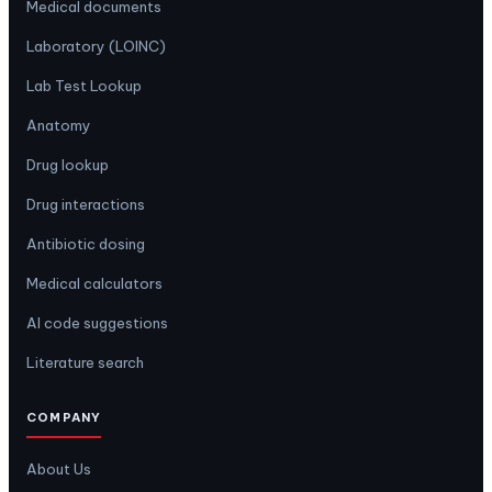
Medical documents
Laboratory (LOINC)
Lab Test Lookup
Anatomy
Drug lookup
Drug interactions
Antibiotic dosing
Medical calculators
AI code suggestions
Literature search
COMPANY
About Us
Email Support
contact@chiaseyhoc.vn