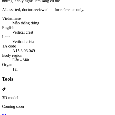
nhưng ít có ý nghĩa lâm sàng cụ thể.
AI-assisted, doctor-reviewed — for reference only.
Vietnamese
Mào thẳng đứng
English
Vertical crest
Latin
Vertical crista
TA code
A15.3.03.049
Body region
Đầu - Mặt
Organ
Tai
Tools
🧊
3D model
Coming soon