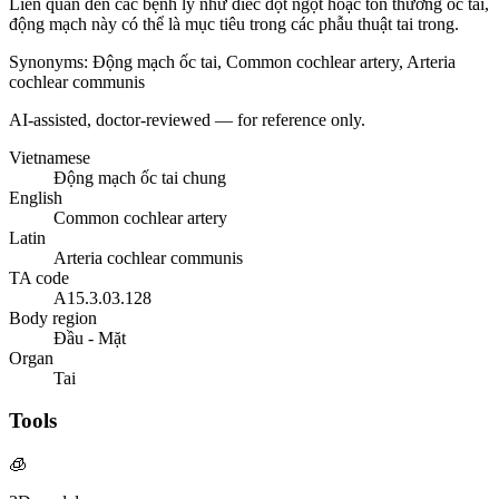
Liên quan đến các bệnh lý như điếc đột ngột hoặc tổn thương ốc tai,
động mạch này có thể là mục tiêu trong các phẫu thuật tai trong.
Synonyms
:
Động mạch ốc tai, Common cochlear artery, Arteria
cochlear communis
AI-assisted, doctor-reviewed — for reference only.
Vietnamese
Động mạch ốc tai chung
English
Common cochlear artery
Latin
Arteria cochlear communis
TA code
A15.3.03.128
Body region
Đầu - Mặt
Organ
Tai
Tools
🧊