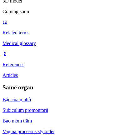
3D model
Coming soon
📖
Related terms
Medical glossary
📄
References
Articles
Same organ
Bậc của ụ nhô
Subiculum promontorii
Bao mỏm trâm
Vagina processus styloidei