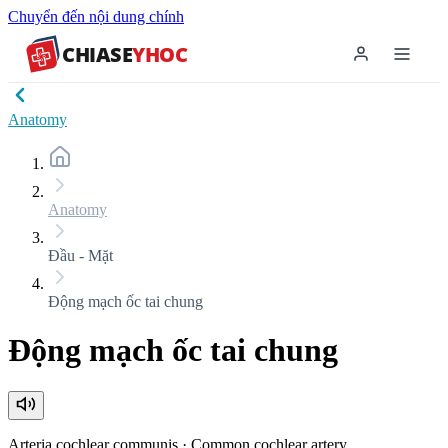
Chuyển đến nội dung chính
CHIASE
YHOC
Anatomy
Anatomy
Đầu - Mặt
Động mạch ốc tai chung
Động mạch ốc tai chung
Arteria cochlear communis
·
Common cochlear artery