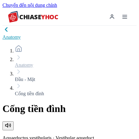
Chuyển đến nội dung chính
CHIASE
YHOC
Anatomy
Anatomy
Đầu - Mặt
Cống tiền đình
Cống tiền đình
Aquaeductus vestibularis
·
Vestibular aqueduct