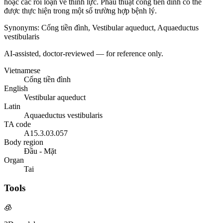
hoặc các rối loạn về thính lực. Phẫu thuật cống tiền đình có thể
được thực hiện trong một số trường hợp bệnh lý.
Synonyms
:
Cống tiền đình, Vestibular aqueduct, Aquaeductus
vestibularis
AI-assisted, doctor-reviewed — for reference only.
Vietnamese
Cống tiền đình
English
Vestibular aqueduct
Latin
Aquaeductus vestibularis
TA code
A15.3.03.057
Body region
Đầu - Mặt
Organ
Tai
Tools
🧊