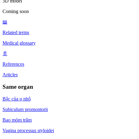
3D model
Coming soon
📖
Related terms
Medical glossary
📄
References
Articles
Same organ
Bậc của ụ nhô
Subiculum promontorii
Bao mỏm trâm
Vagina processus styloidei