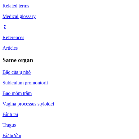
Related terms
Medical glossary
📄
References
Articles
Same organ
Bậc của ụ nhô
Subiculum promontorii
Bao mỏm trâm
Vagina processus styloidei
Bình tai
Tragus
Bờ bướm