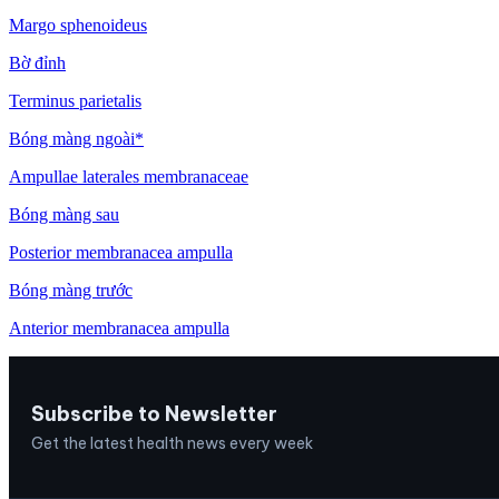
Margo sphenoideus
Bờ đỉnh
Terminus parietalis
Bóng màng ngoài*
Ampullae laterales membranaceae
Bóng màng sau
Posterior membranacea ampulla
Bóng màng trước
Anterior membranacea ampulla
Subscribe to Newsletter
Get the latest health news every week