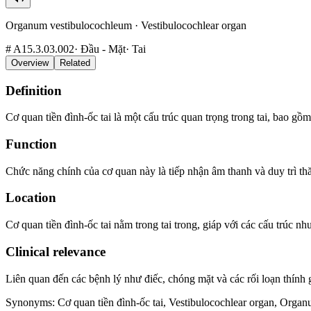
Organum vestibulocochleum
·
Vestibulocochlear organ
#
A15.3.03.002
·
Đầu - Mặt
·
Tai
Overview
Related
Definition
Cơ quan tiền đình-ốc tai là một cấu trúc quan trọng trong tai, bao gồm 
Function
Chức năng chính của cơ quan này là tiếp nhận âm thanh và duy trì thă
Location
Cơ quan tiền đình-ốc tai nằm trong tai trong, giáp với các cấu trúc nh
Clinical relevance
Liên quan đến các bệnh lý như điếc, chóng mặt và các rối loạn thính g
Synonyms
:
Cơ quan tiền đình-ốc tai, Vestibulocochlear organ, Orga