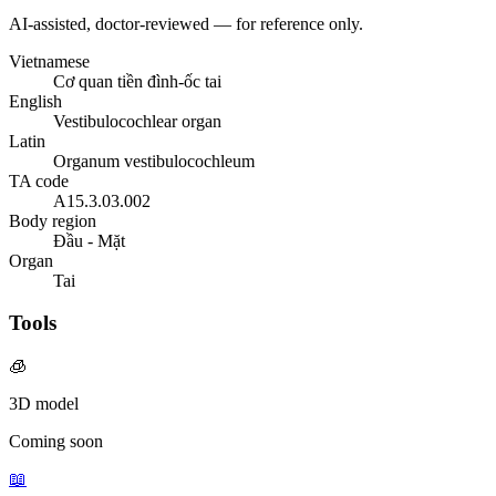
AI-assisted, doctor-reviewed — for reference only.
Vietnamese
Cơ quan tiền đình-ốc tai
English
Vestibulocochlear organ
Latin
Organum vestibulocochleum
TA code
A15.3.03.002
Body region
Đầu - Mặt
Organ
Tai
Tools
🧊
3D model
Coming soon
📖