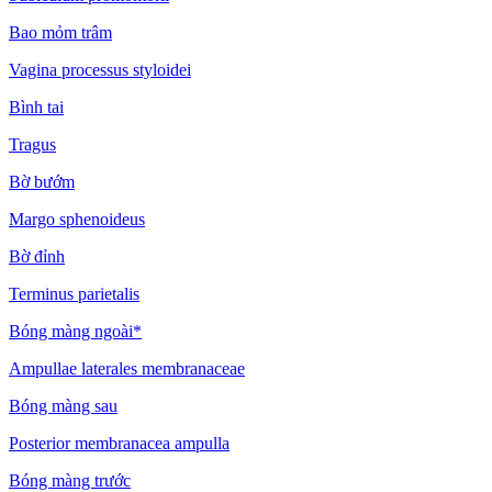
Bao mỏm trâm
Vagina processus styloidei
Bình tai
Tragus
Bờ bướm
Margo sphenoideus
Bờ đỉnh
Terminus parietalis
Bóng màng ngoài*
Ampullae laterales membranaceae
Bóng màng sau
Posterior membranacea ampulla
Bóng màng trước