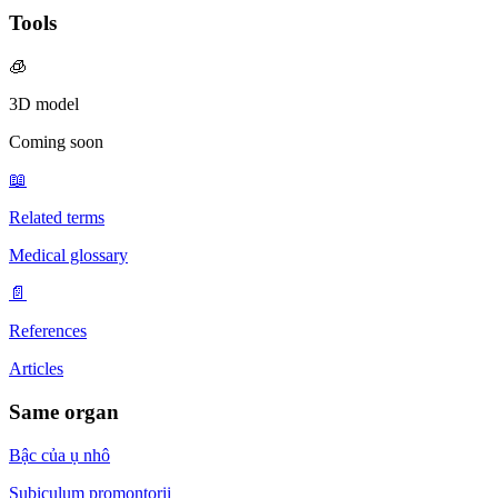
Tools
🧊
3D model
Coming soon
📖
Related terms
Medical glossary
📄
References
Articles
Same organ
Bậc của ụ nhô
Subiculum promontorii